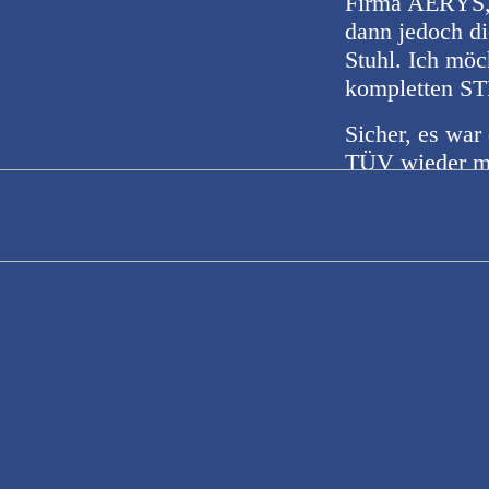
Firma AERYS, 
dann jedoch di
Stuhl. Ich möc
kompletten STI
Sicher, es wa
TÜV wieder mi
Aufwand, auch 
ihre Kunden üb
auch mehr Ver
Jedoch verfügt
wäre es mir da
Ich geriet auf
subaruwrcspar
bestellen kann.
erschwinglich 
Wenn man sich 